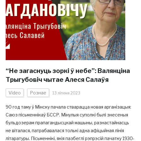
“Не загаснуць зоркі ў небе”: Валянціна
Трыгубовіч чытае Алеся Салаўя
Video
Рознае
13 ліпеня 2023
90 год таму ў Мінску пачала стварацца новая арганізацыя:
Саюз пісьменнікаў БССР. Мінулыя суполкі былі знесеныя
бульдозерам прапагандысцкай машыны, разнастайнасць
не віталася, патрабавалася толькі адна афіцыйная лінія
літаратуры. Пісьменнікі, якія пазбеглі рэпрэсій пачатку 1930-