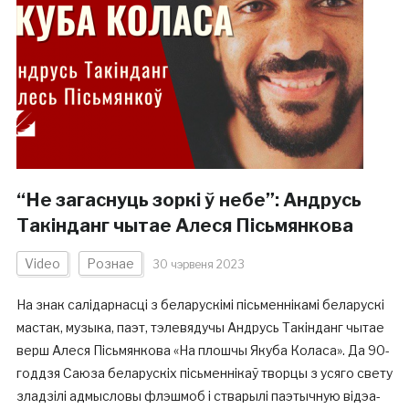
“Не загаснуць зоркі ў небе”: Андрусь
Такінданг чытае Алеся Пісьмянкова
Video
Рознае
30 чэрвеня 2023
На знак салідарнасці з беларускімі пісьменнікамі беларускі
мастак, музыка, паэт, тэлевядучы Андрусь Такінданг чытае
верш Алеся Пісьмянкова «На плошчы Якуба Коласа». Да 90-
годдзя Саюза беларускіх пісьменнікаў творцы з усяго свету
зладзілі адмысловы флэшмоб і стварылі паэтычную відэа-