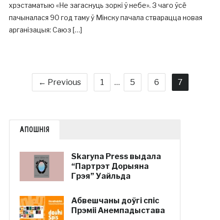
хрэстаматыю «Не загаснуць зоркі ў небе». З чаго ўсё
пачыналася 90 год таму ў Мінску пачала стварацца новая
арганізацыя: Саюз […]
← Previous
1
…
5
6
7
АПОШНІЯ
Skaryna Press выдала
“Партрэт Дорыяна
Грэя” Уайльда
Абвешчаны доўгі спіс
Прэміі Анемпадыстава