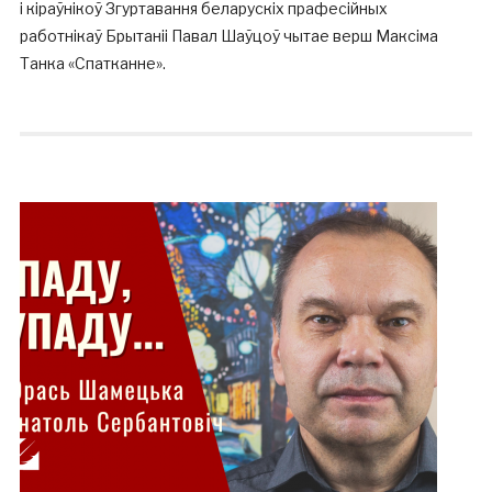
і кіраўнікоў Згуртавання беларускіх прафесійных
работнікаў Брытаніі Павал Шаўцоў чытае верш Максіма
Танка «Спатканне».