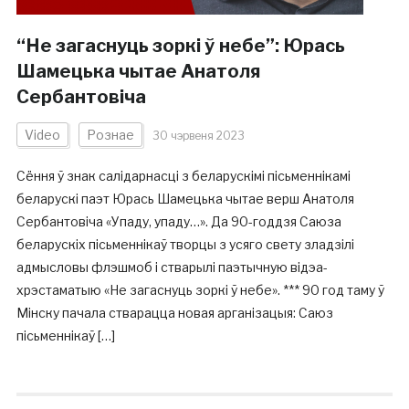
“Не загаснуць зоркі ў небе”: Юрась
Шамецька чытае Анатоля
Сербантовіча
Video
Рознае
30 чэрвеня 2023
Сёння ў знак салідарнасці з беларускімі пісьменнікамі
беларускі паэт Юрась Шамецька чытае верш Анатоля
Сербантовіча «Упаду, упаду…». Да 90-годдзя Саюза
беларускіх пісьменнікаў творцы з усяго свету зладзілі
адмысловы флэшмоб і стварылі паэтычную відэа-
хрэстаматыю «Не загаснуць зоркі ў небе». *** 90 год таму ў
Мінску пачала стварацца новая арганізацыя: Саюз
пісьменнікаў […]