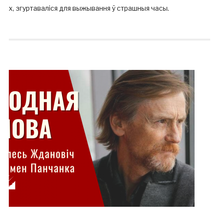
х, згуртаваліся для выжывання ў страшныя часы.