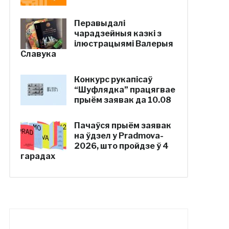
Перавыдалі
чарадзейныя казкі з
ілюстрацыямі Валерыя
Славука
Конкурс рукапісаў
“Шуфлядка” працягвае
прыём заявак да 10.08
Пачаўся прыём заявак
на ўдзел у Pradmova-
2026, што пройдзе ў 4
гарадах