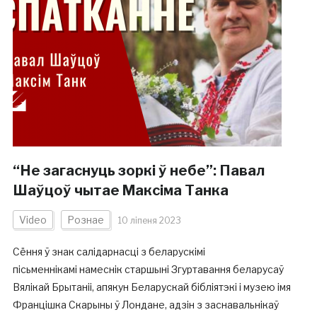
“Не загаснуць зоркі ў небе”: Павал
Шаўцоў чытае Максіма Танка
Video
Рознае
10 ліпеня 2023
Сёння ў знак салідарнасці з беларускімі
пісьменнікамі намеснік старшыні Згуртавання беларусаў
Вялікай Брытаніі, апякун Беларускай бібліятэкі і музею імя
Францішка Скарыны ў Лондане, адзін з заснавальнікаў