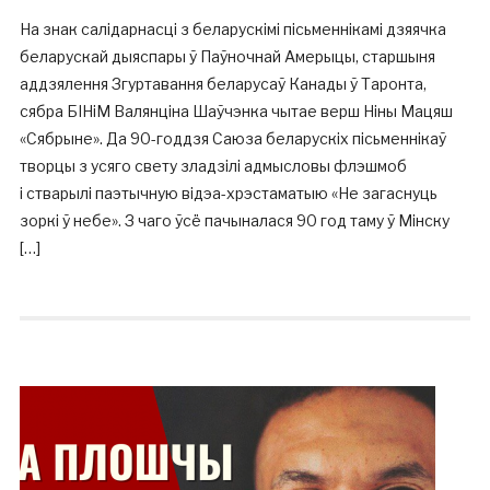
На знак салідарнасці з беларускімі пісьменнікамі дзяячка
беларускай дыяспары ў Паўночнай Амерыцы, старшыня
аддзялення Згуртавання беларусаў Канады ў Таронта,
сябра БІНіМ Валянціна Шаўчэнка чытае верш Ніны Мацяш
«Сябрыне». Да 90-годдзя Саюза беларускіх пісьменнікаў
творцы з усяго свету зладзілі адмысловы флэшмоб
і стварылі паэтычную відэа-хрэстаматыю «Не загаснуць
зоркі ў небе». З чаго ўсё пачыналася 90 год таму ў Мінску
[…]