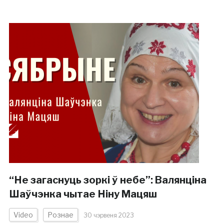
“Не загаснуць зоркі ў небе”: Валянціна
Шаўчэнка чытае Ніну Мацяш
Video
Рознае
30 чэрвеня 2023