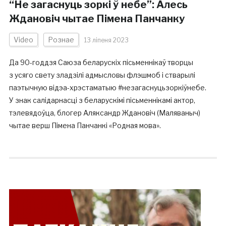
“Не загаснуць зоркі ў небе”: Алесь
Ждановіч чытае Пімена Панчанку
Video
Рознае
13 ліпеня 2023
Да 90-годдзя Саюза беларускіх пісьменнікаў творцы
з усяго свету зладзілі адмысловы флэшмоб і стварылі
паэтычную відэа-хрэстаматыю #незагаснуцьзоркіўнебе.
У знак салідарнасці з беларускімі пісьменнікамі актор,
тэлевядоўца, блогер Аляксандр Ждановіч (Маляваныч)
чытае верш Пімена Панчанкі «Родная мова».