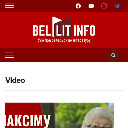
facebook
youtube
instagram
telegram
Усё пра беларускую літаратуру
Video