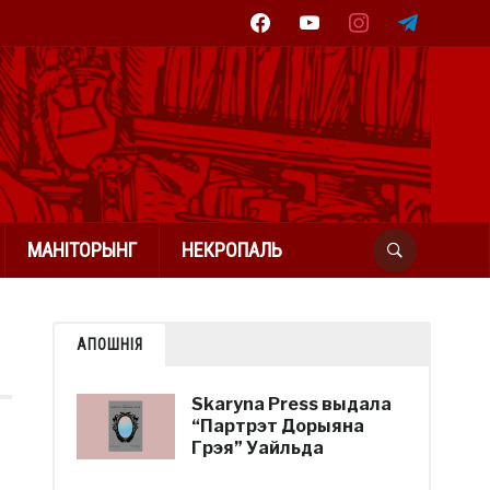
facebook
youtube
instagram
telegram
МАНІТОРЫНГ
НЕКРОПАЛЬ
АПОШНІЯ
Skaryna Press выдала
“Партрэт Дорыяна
Грэя” Уайльда