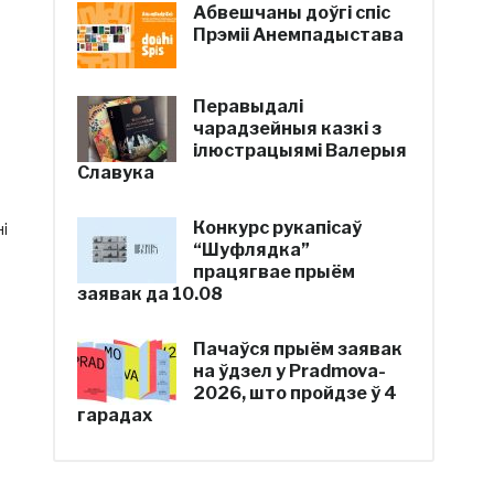
Абвешчаны доўгі спіс
Прэміі Анемпадыстава
Перавыдалі
чарадзейныя казкі з
ілюстрацыямі Валерыя
Славука
Конкурс рукапісаў
і
“Шуфлядка”
працягвае прыём
заявак да 10.08
Пачаўся прыём заявак
на ўдзел у Pradmova-
2026, што пройдзе ў 4
гарадах