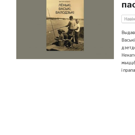
па
Наві
Выдаве
Ваські
дзетдо
Некато
жыццё:
і прап