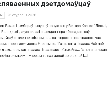
сляваенных дзетдомаўцаў
ны
26 студзеня 2026
ц Раман Цымбераў выпусціў новую кнігу Віктара Казько “Лёнькі,
, Валодзькі”, якую склалі апавяданні пра лёс падлеткаў-
маўцаў, сталенне якіх прыпала на няпросты пасляваенны час.
рыя творы друкуюцца ўпершыню. “Гэтая кніга пісалася ўсё маё
 як жылося, так пісалася, і наадварот. Стыхійна… Гэтыя апавяданн
аноўваю чытачу — упершыню пад адной вокладкай […]