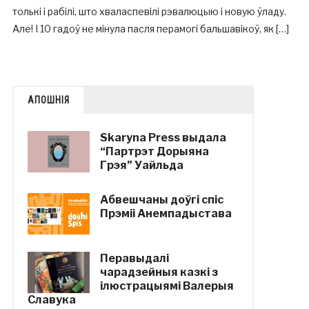
толькі і рабілі, што хваласпевілі рэвалюцыю і новую ўладу.
Але! І 10 гадоў не мінула пасля перамогі бальшавікоў, як […]
АПОШНІЯ
Skaryna Press выдала
“Партрэт Дорыяна
Грэя” Уайльда
Абвешчаны доўгі спіс
Прэміі Анемпадыстава
Перавыдалі
чарадзейныя казкі з
ілюстрацыямі Валерыя
Славука