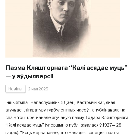
Паэма Кляшторнага “Калі асядае муць”
— у аўдыяверсіі
Навіны
2 мая 2025
Ініцыятыва “Непаслухмяныя Дзеці Кастрычніка”, якая
агучвае “літаратуру турбулентных часоў”, апублікавала на
сваім YouTube-канале агучаную паэму Тодара Кляшторнага
“Калі асядае муць” (упершыню публікавалася ў 1927— 28
гадах). “Ёсць меркаванне, што маладыя савецкія паэты