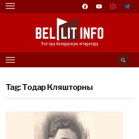
facebook
youtube
instagram
telegram
Усё пра беларускую літаратуру
Tag:
Тодар Кляшторны