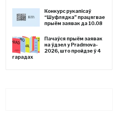
Конкурс рукапісаў
“Шуфлядка” працягвае
прыём заявак да 10.08
Пачаўся прыём заявак
на ўдзел у Pradmova-
2026, што пройдзе ў 4
гарадах