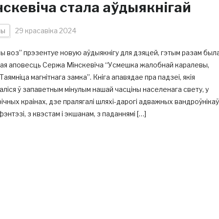
нскевіча стала аўдыякнігай
ны
29 красавіка 2024
ы воз” прэзентуе новую аўдыякнігу для дзяцей, гэтым разам был
ная аповесць Сержа Мінскевіча “Усмешка жалобнай каралевы,
Таямніца магнітнага замка”. Кніга апавядае пра падзеі, якія
ліся ў запаветным мінулым нашай часціны населенага свету, у
ічных краінах, дзе пралягалі шляхі-дарогі адважных вандроўнікаў
фэнтэзі, з квэстам і экшанам, з паданнямі […]