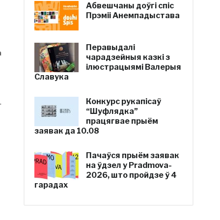
Абвешчаны доўгі спіс
Прэміі Анемпадыстава
Перавыдалі
а
чарадзейныя казкі з
ілюстрацыямі Валерыя
Славука
Конкурс рукапісаў
.
“Шуфлядка”
працягвае прыём
заявак да 10.08
Пачаўся прыём заявак
на ўдзел у Pradmova-
2026, што пройдзе ў 4
гарадах