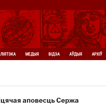
БЛІЯТЭКА
МЕДЫЯ
ВІДЭА
АЎДЫЯ
АРХІЎ
іцячая аповесць Сержа