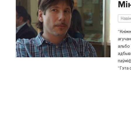
Мі
Наві
“Кніжн
агуча
альбо 
адбыва
паўміф
“Гэта 