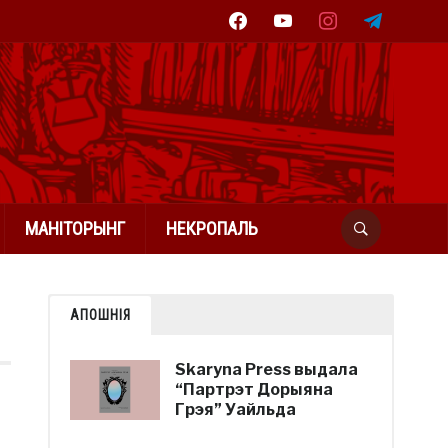
facebook
youtube
instagram
telegram
МАНІТОРЫНГ
НЕКРОПАЛЬ
АПОШНІЯ
Skaryna Press выдала
“Партрэт Дорыяна
Грэя” Уайльда