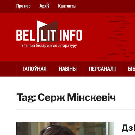
Пра нас
Архіў
Кантакты
Усё пра беларускую літаратуру
ГАЛОЎНАЯ
НАВІНЫ
ПЕРСАНАЛІІ
БІ
Tag:
Серж Мінскевіч
Дз