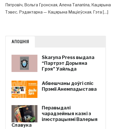
Пятровіч, Вольга Гронская, Алена Талапіла, Кацярына
Тэвес. Рэдактарка — Кацярына Маціеўская. Гэта […]
АПОШНІЯ
Skaryna Press выдала
“Партрэт Дорыяна
Грэя” Уайльда
Абвешчаны доўгі спіс
Прэміі Анемпадыстава
Перавыдалі
чарадзейныя казкі з
ілюстрацыямі Валерыя
Славука