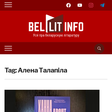
facebook
youtube
instagram
telegram
Усё пра беларускую літаратуру
Tag:
Алена Талапіла