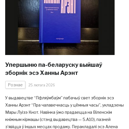
Упершыню па-беларуску выйшаў
зборнік эсэ Ханны Арэнт
Рознае
25 лютага 2026
У выдавецтве “Пфляўмбаўм” пабачыў свет зборнік эсэ
Ханны Арэнт “Пра чалавечнасць у цёмныя часы”, укладзены
Мары Луізэ Кнот. Навінка ўжо прадаецца на Віленскім
кніжным кірмашы (стэнд выдавецтва — 5.A10), пазней
з’явіцца ў іншых месцах продажу. Перакладалі эсэ Алена