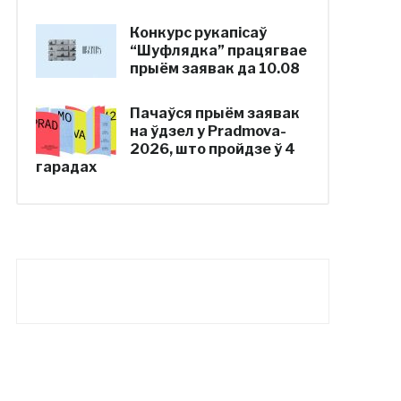
Конкурс рукапісаў
“Шуфлядка” працягвае
прыём заявак да 10.08
Пачаўся прыём заявак
на ўдзел у Pradmova-
2026, што пройдзе ў 4
гарадах