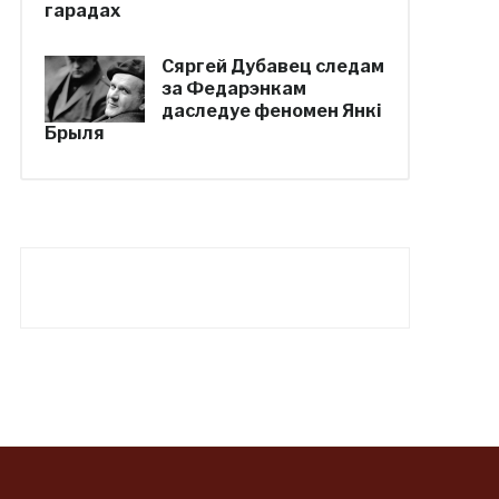
гарадах
Сяргей Дубавец следам
за Федарэнкам
даследуе феномен Янкі
Брыля