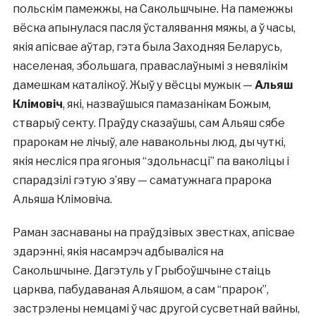
польскім памежжы, на Сакольшчыне. На памежжы
вёска апынулася пасля ўсталявання мяжы, а ў часы,
якія апісвае аўтар, гэта была Заходняя Беларусь,
населеная, збольшага, праваслаўнымі з невялікім
дамешкам каталікоў. Жыў у вёсцы мужык —
Альяш
Клімовіч
, які, назваўшыся памазанікам Божым,
стварыў секту. Праўду сказаўшы, сам Альяш сябе
прарокам не лічыў, але навакольны люд, ды чуткі,
якія несліся пра ягоныя “здольнасці” па ваколіцы і
спарадзілі гэтую з’яву — саматужнага прарока
Альяша Клімовіча.
Раман заснаваны на праўдзівых звестках, апісвае
здарэнні, якія насамрэч адбываліся на
Сакольшчыне. Дагэтуль у Грыбоўшчыне стаіць
царква, пабудаваная Альяшом, а сам “прарок”,
застрэлены немцамі ў час другой сусветнай вайны,