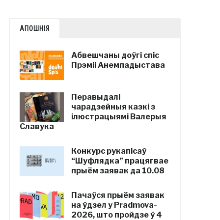
АПОШНІЯ
Абвешчаны доўгі спіс
Прэміі Анемпадыстава
Перавыдалі
чарадзейныя казкі з
ілюстрацыямі Валерыя
Славука
Конкурс рукапісаў
“Шуфлядка” працягвае
прыём заявак да 10.08
Пачаўся прыём заявак
на ўдзел у Pradmova-
2026, што пройдзе ў 4