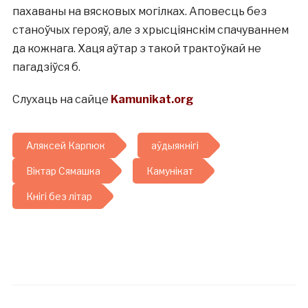
пахаваны на вясковых могілках. Аповесць без
станоўчых герояў, але з хрысціянскім спачуваннем
да кожнага. Хаця аўтар з такой трактоўкай не
пагадзіўся б.
Слухаць на сайце
Kamunikat.org
Аляксей Карпюк
аўдыякнігі
Віктар Сямашка
Камунікат
Кнігі без літар