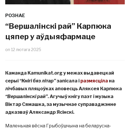
РОЗНАЕ
“Вершалінскі рай” Карпюка
цяпер у аўдыяфармаце
on
12 лютага 2025
Каманда Kamunikat.org у межах выдавецкай
серыі
“Кнігі бяз літар”
запісала і
размясціла
на
лічбавых пляцоўках аповесць Аляксея Карпюка
“Вершалінскі рай”
. Агучыў кнігу паэт і музыка
Віктар Сямашка, за музычнае суправаджэнне
адказваў Аляксандр Ясінскі.
Маленькая вёска Грыбоўшчына на беларуска-