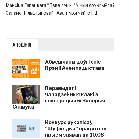
Максіма Гарэцкага “Дзве душы / У чым яго крыўда?”,
Саламеі Пільштыновай “Авантуры майго […]
АПОШНІЯ
Абвешчаны доўгі спіс
Прэміі Анемпадыстава
Перавыдалі
чарадзейныя казкі з
ілюстрацыямі Валерыя
Славука
Конкурс рукапісаў
“Шуфлядка” працягвае
прыём заявак да 10.08