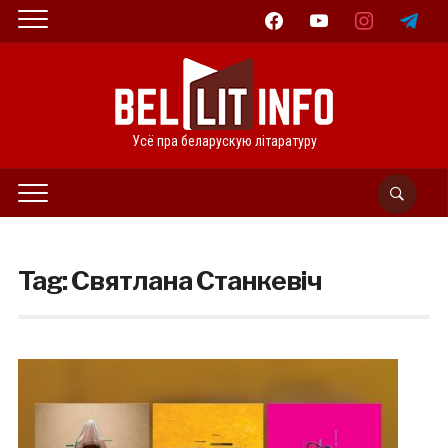
facebook
youtube
instagram
telegram
Усё пра беларускую літаратуру
Tag:
Святлана Станкевіч