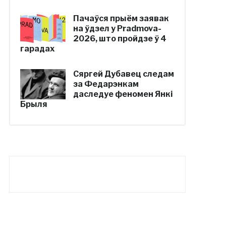
Пачаўся прыём заявак
на ўдзел у Pradmova-
2026, што пройдзе ў 4
гарадах
Сяргей Дубавец следам
за Федарэнкам
даследуе феномен Янкі
Брыля