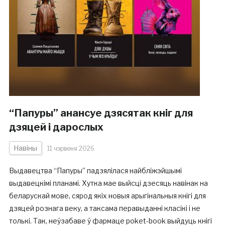
“Папуры” анансуе дзясятак кніг для
дзяцей і дарослых
Навіны
11 чэрвеня 2026
Выдавецтва “Папуры” падзялілася найбліжэйшымі
выдавецкімі планамі. Хутка мае выйсці дзесяць навінак на
беларускай мове, сярод якіх новыя арыгінальныя кнігі для
дзяцей рознага веку, а таксама перавыданні класікі і не
толькі. Так, неўзабаве ў фармаце poket-book выйдуць кнігі