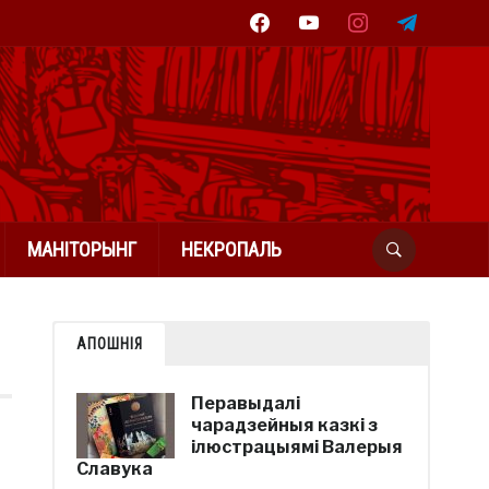
facebook
youtube
instagram
telegram
МАНІТОРЫНГ
НЕКРОПАЛЬ
АПОШНІЯ
Перавыдалі
чарадзейныя казкі з
ілюстрацыямі Валерыя
Славука