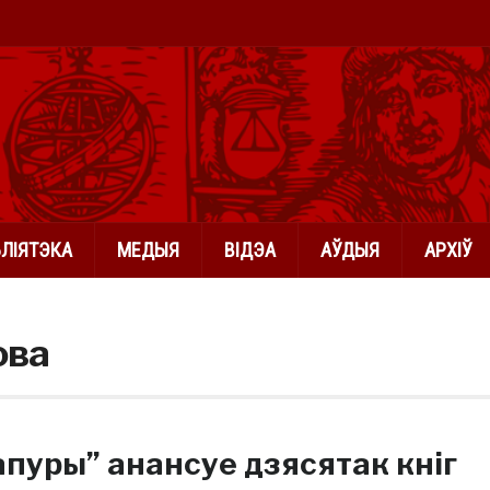
БЛІЯТЭКА
МЕДЫЯ
ВІДЭА
АЎДЫЯ
АРХІЎ
ова
апуры” анансуе дзясятак кніг