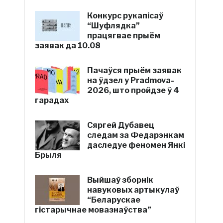
Конкурс рукапісаў
“Шуфлядка”
працягвае прыём
заявак да 10.08
я
Пачаўся прыём заявак
на ўдзел у Pradmova-
2026, што пройдзе ў 4
гарадах
Сяргей Дубавец
следам за Федарэнкам
даследуе феномен Янкі
Брыля
Выйшаў зборнік
навуковых артыкулаў
“Беларускае
гістарычнае мовазнаўства”