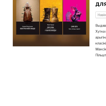
дл
Наві
Выдаве
Хутка 
арыгін
класік
Максім
Пільшт