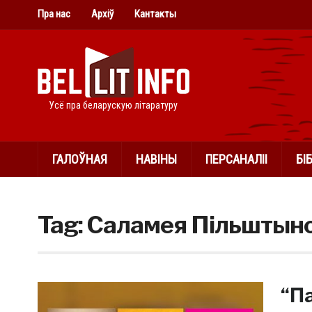
Пра нас
Архіў
Кантакты
Усё пра беларускую літаратуру
ГАЛОЎНАЯ
НАВІНЫ
ПЕРСАНАЛІІ
БІ
Tag:
Саламея Пільштын
“П