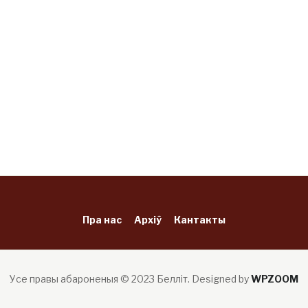
Пра нас
Архіў
Кантакты
Усе правы абароненыя © 2023 Белліт.
Designed by
WPZOOM