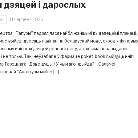
я дзяцей і дарослых
ны
11 чэрвеня 2026
цтва “Папуры” падзялілася найбліжэйшымі выдавецкімі планамі.
мае выйсці дзесяць навінак на беларускай мове, сярод якіх новы
альныя кнігі для дзяцей рознага веку, а таксама перавыданні
і і не толькі. Так, неўзабаве ў фармаце poket-book выйдуць кнігі
а Гарэцкага “Дзве душы / У чым яго крыўда?”, Саламеі
ыновай “Авантуры майго […]