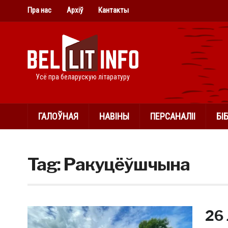
Пра нас
Архіў
Кантакты
Усё пра беларускую літаратуру
ГАЛОЎНАЯ
НАВІНЫ
ПЕРСАНАЛІІ
БІ
Tag:
Ракуцёўшчына
26 