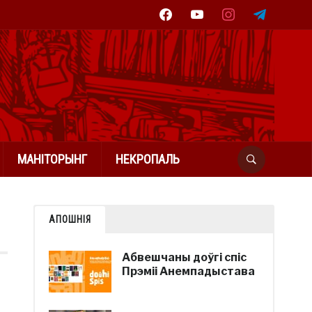
facebook
youtube
instagram
telegram
МАНІТОРЫНГ
НЕКРОПАЛЬ
АПОШНІЯ
Абвешчаны доўгі спіс
Прэміі Анемпадыстава