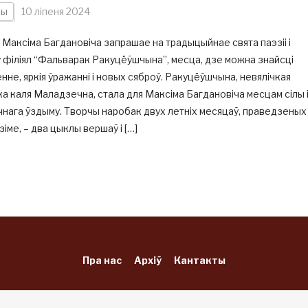
ны
10 ліпеня 2024
Максіма Багдановіча запрашае на традыцыйнае свята паэзіі і
ў філіял “Фальварак Ракуцёўшчына”, месца, дзе можна знайсці
нне, яркія ўражанні і новых сяброў. Ракуцёўшчына, невялічкая
а каля Маладзечна, стала для Максіма Багдановіча месцам сілы 
нага ўздыму. Творчы наробак двух летніх месяцаў, праведзеных
зіме, – два цыклы вершаў і […]
Пра нас
Архіў
Кантакты