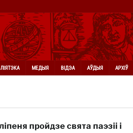
БЛІЯТЭКА
МЕДЫЯ
ВІДЭА
АЎДЫЯ
АРХІЎ
ліпеня пройдзе свята паэзіі і