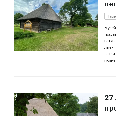
пе
Наві
Музей
традыц
натхн
ліпеня
летам 
пісьме
27
про