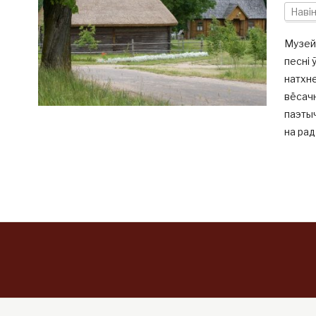
Наві
Музей 
песні 
натхне
вёсачк
паэтыч
на рад