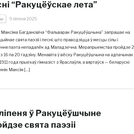
сні “Ракуцёўскае лета”
ны
9 ліпеня 2025
 Максіма Багдановіча “Фальварак Ракуцёўшчына” запрашае на
ыйнае свята паэзіі і песні, што праводзіцца ў месцы сілы і
ення паэта непадалёк ад Маладзечна. Мерапрыемства пройдзе 
 з 16 па 20 гадзіну. Менавіта ў вёску Ракуцёўшчына на адпачынак
1911 года прыехаў гімназіст з Яраслаўля, а вяртаўся — беларускі
ннік Максім […]
 ліпеня ў Ракуцёўшчыне
йдзе свята паэзіі