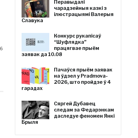
Перавыдалі
чарадзейныя казкі з
ілюстрацыямі Валерыя
Славука
Конкурс рукапісаў
“Шуфлядка”
працягвае прыём
26
заявак да 10.08
Пачаўся прыём заявак
на ўдзел у Pradmova-
2026, што пройдзе ў 4
гарадах
Сяргей Дубавец
следам за Федарэнкам
даследуе феномен Янкі
Брыля