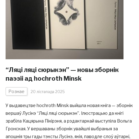
“Ляці ляці сюрыкэн” — новы зборнік
паэзіі ад hochroth Minsk
Рознае
20 лістапада 2025
У выдавецтве hochroth Minsk выйшла новая кніга — зборнік
вершаў Лусінэ “Ляці ляці сюрыкэн”. Ілюстрацыю да кнігі
зрабіла Кацярына Пікірэня, а рэдактаркай выступіла Вольга
Гронская. У вершаваны зборнік увайшлі выбраныя за
апошнія тры гады тэксты Лусінэ, якія, паводле слоў аўтаркі,