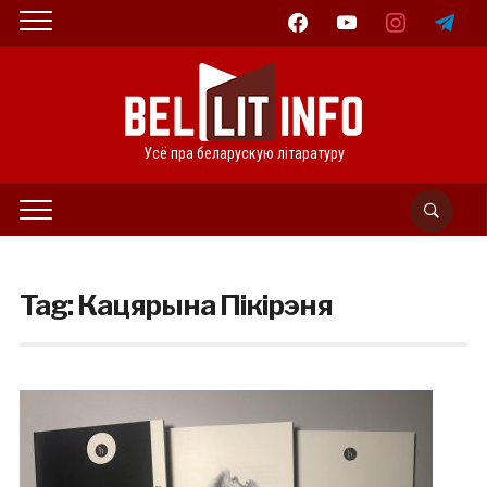
facebook
youtube
instagram
telegram
Усё пра беларускую літаратуру
Tag:
Кацярына Пікірэня