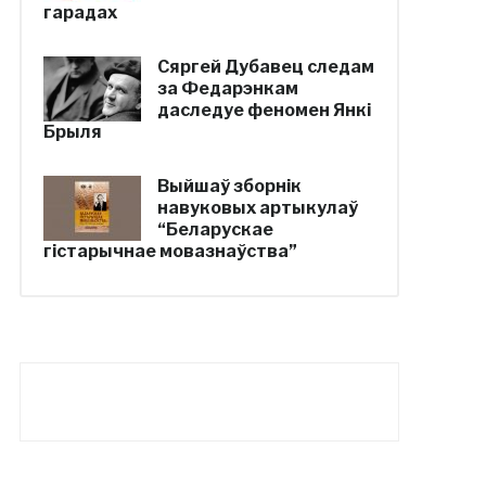
гарадах
Сяргей Дубавец следам
за Федарэнкам
даследуе феномен Янкі
Брыля
Выйшаў зборнік
навуковых артыкулаў
“Беларускае
гістарычнае мовазнаўства”