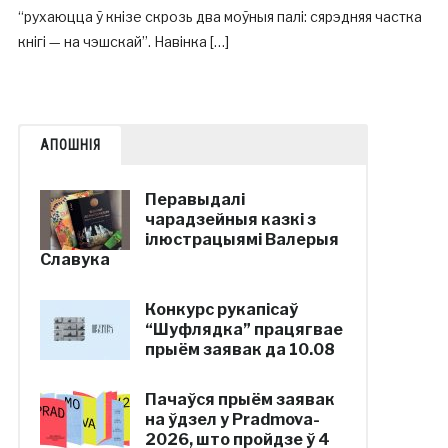
“рухаюцца ў кнізе скрозь два моўныя палі: сярэдняя частка
кнігі — на чэшскай”. Навінка […]
АПОШНІЯ
Перавыдалі
чарадзейныя казкі з
ілюстрацыямі Валерыя
Славука
Конкурс рукапісаў
“Шуфлядка” працягвае
прыём заявак да 10.08
Пачаўся прыём заявак
на ўдзел у Pradmova-
2026, што пройдзе ў 4