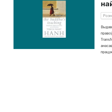
на
Розн
Выдаве
правоў
Transf
анасав
працую