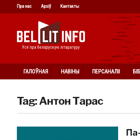
Пра нас
Архіў
Кантакты
Усё пра беларускую літаратуру
ГАЛОЎНАЯ
НАВІНЫ
ПЕРСАНАЛІІ
БІ
Tag:
Антон Тарас
Па