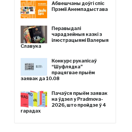
Абвешчаны доўгі спіс
Прэміі Анемпадыстава
Перавыдалі
чарадзейныя казкі з
ілюстрацыямі Валерыя
Славука
Конкурс рукапісаў
“Шуфлядка”
працягвае прыём
заявак да 10.08
Пачаўся прыём заявак
на ўдзел у Pradmova-
2026, што пройдзе ў 4
гарадах