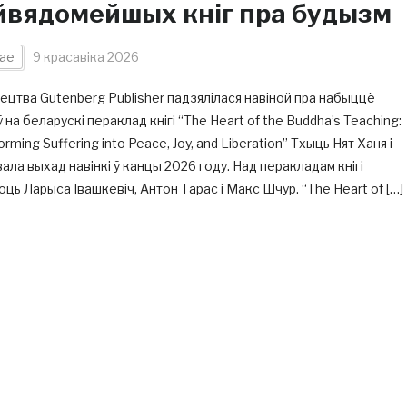
йвядомейшых кніг пра будызм
ае
9 красавіка 2026
цтва Gutenberg Publisher падзялілася навіной пра набыццё
 на беларускі пераклад кнігі “The Heart of the Buddha’s Teaching:
orming Suffering into Peace, Joy, and Liberation” Тхыць Нят Ханя і
ала выхад навінкі ў канцы 2026 году. Над перакладам кнігі
ць Ларыса Івашкевіч, Антон Тарас і Макс Шчур. “The Heart of […]