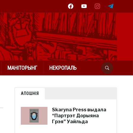
facebook
youtube
instagram
telegram
МАНІТОРЫНГ
НЕКРОПАЛЬ
АПОШНІЯ
Skaryna Press выдала
“Партрэт Дорыяна
Грэя” Уайльда