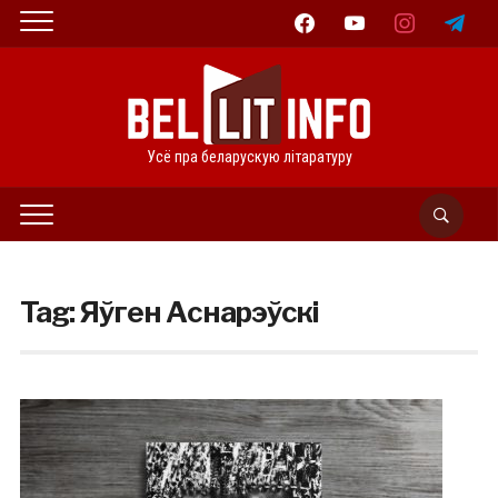
facebook
youtube
instagram
telegram
Усё пра беларускую літаратуру
Tag:
Яўген Аснарэўскі