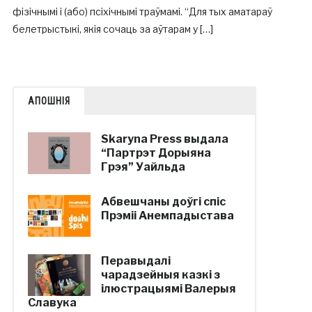
фізічнымі і (або) псіхічнымі траўмамі. “Для тых аматараў
белетрыстыкі, якія сочаць за аўтарам у […]
АПОШНІЯ
Skaryna Press выдала
“Партрэт Дорыяна
Грэя” Уайльда
Абвешчаны доўгі спіс
Прэміі Анемпадыстава
Перавыдалі
чарадзейныя казкі з
ілюстрацыямі Валерыя
Славука