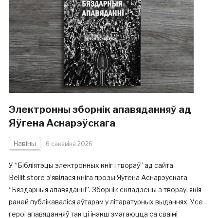
Электронны зборнік апавяданняў ад
Яўгена Аснарэўскага
Навіны
6 сакавіка 2026
У “Бібліятэцы электронных кніг і твораў” ад сайта
Bellit.store з’явілася кніга прозы Яўгена Аснарэўскага
“Бяздарныя апавяданні”. Зборнік складзены з твораў, якія
раней публікаваліся аўтарам у літаратурных выданнях. Усе
героі апавяданняў так ці інакш змагаюцца са сваімі