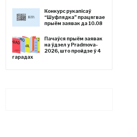
Конкурс рукапісаў
“Шуфлядка” працягвае
прыём заявак да 10.08
Пачаўся прыём заявак
на ўдзел у Pradmova-
2026, што пройдзе ў 4
гарадах