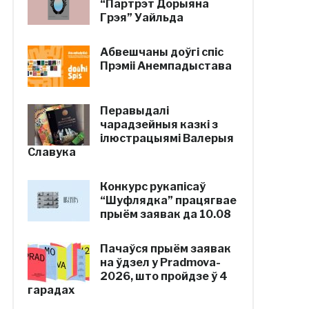
“Партрэт Дорыяна
Грэя” Уайльда
Абвешчаны доўгі спіс
Прэміі Анемпадыстава
Перавыдалі
чарадзейныя казкі з
ілюстрацыямі Валерыя
Славука
Конкурс рукапісаў
“Шуфлядка” працягвае
прыём заявак да 10.08
Пачаўся прыём заявак
на ўдзел у Pradmova-
2026, што пройдзе ў 4
гарадах